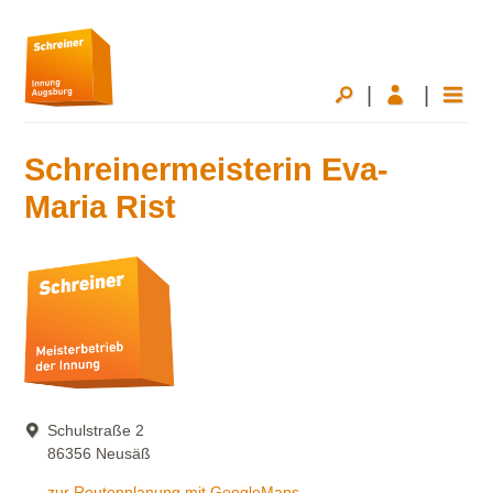
User account menu
|
|
Schreinermeisterin Eva-
Maria Rist
Schulstraße 2
86356 Neusäß
zur Routenplanung mit GoogleMaps